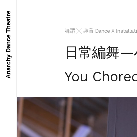
Anarchy Dance Theatre
舞蹈 ╳ 裝置 Dance X Installati
日常編舞—
You Choreo