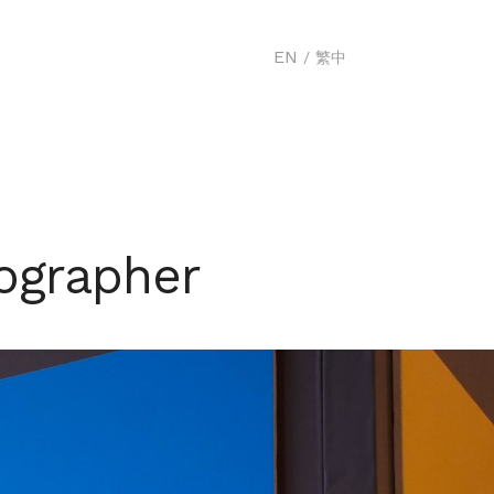
EN
/
繁中
ographer