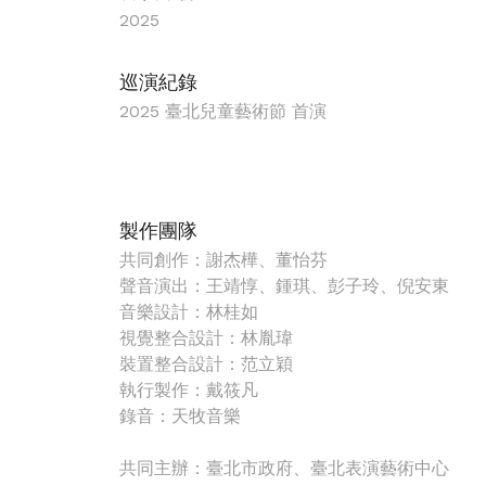
2025
巡演紀錄
2025 臺北兒童藝術節 首演
製作團隊
共同創作：謝杰樺、董怡芬
聲音演出：王靖惇、鍾琪、彭子玲、倪安東
音樂設計：林桂如
視覺整合設計：林胤瑋
裝置整合設計：范立穎
執行製作：戴筱凡
錄音：天牧音樂
共同主辦：臺北市政府、臺北表演藝術中心